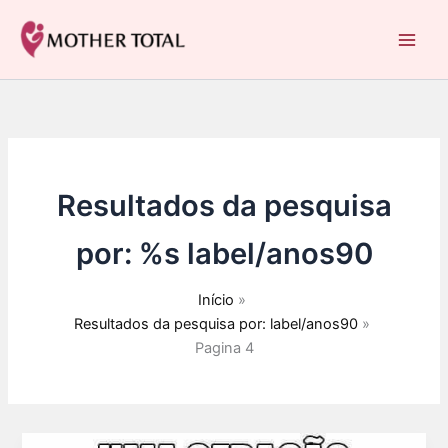
Ir
para
Mother Total: Receitas Fáceis, Saúde e Nostalgia
o
conteúdo
Resultados da pesquisa
por: %s
label/anos90
Início
Resultados da pesquisa por: label/anos90
Pagina 4