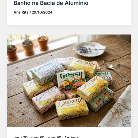
Banho na Bacia de Alumínio
Ana Rita
/
29/10/2024
,
,
,
anos70
anos80
anos90
Antigos