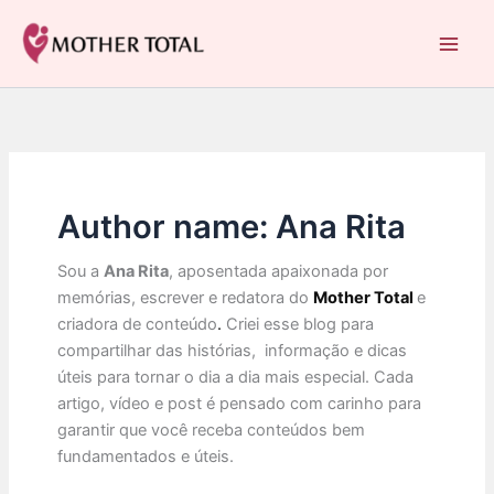
Ir
para
Mother Total: Receitas Fáceis, Saúde e Nostalgia
o
conteúdo
Author name: Ana Rita
Sou a
Ana Rita
, aposentada apaixonada por
memórias, escrever e redatora do
Mother Total
e
criadora de conteúdo
.
Criei esse blog para
compartilhar das histórias, informação e dicas
úteis para tornar o dia a dia mais especial. Cada
artigo, vídeo e post é pensado com carinho para
garantir que você receba conteúdos bem
fundamentados e úteis.