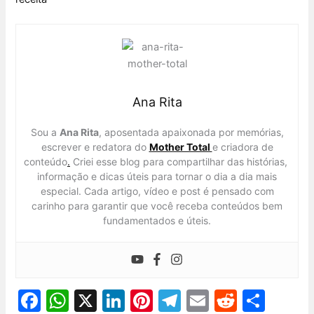
Ana Rita
Sou a
Ana Rita
, aposentada apaixonada por memórias,
escrever e redatora do
Mother Total
e criadora de
conteúdo
.
Criei esse blog para compartilhar das histórias,
informação e dicas úteis para tornar o dia a dia mais
especial. Cada artigo, vídeo e post é pensado com
carinho para garantir que você receba conteúdos bem
fundamentados e úteis.
F
W
X
Li
Pi
T
E
R
S