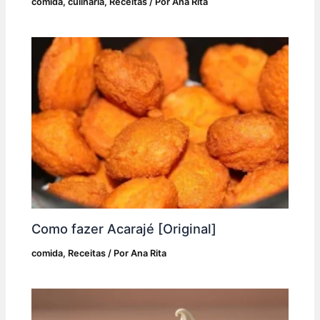
comida
,
culinária
,
Receitas
/ Por
Ana Rita
Como fazer Acarajé [Original]
comida
,
Receitas
/ Por
Ana Rita