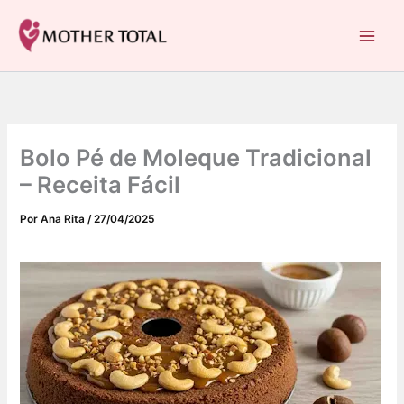
C
Ir
a
para
Mother Total: Receitas Fáceis, Saúde e Nostalgia
t
o
e
conteúdo
g
o
r
i
Bolo Pé de Moleque Tradicional
a
s
– Receita Fácil
Por
Ana Rita
/
27/04/2025