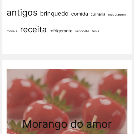
antigos
brinquedo
comida
culinária
maquiagem
receita
refrigerante
móveis
sabonete
tenis
Morango do amor