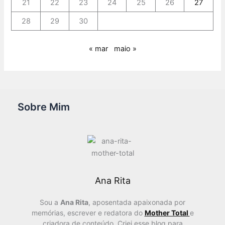
21
22
23
24
25
26
27
28
29
30
« mar
maio »
Sobre Mim
Ana Rita
Sou a
Ana Rita
, aposentada apaixonada por
memórias, escrever e redatora do
Mother Total
e
criadora de conteúdo
.
Criei esse blog para