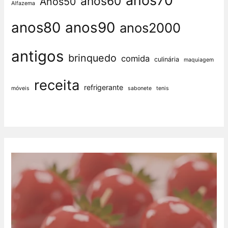
anos70
anos60
Anos50
Alfazema
anos80
anos90
anos2000
antigos
brinquedo
comida
culinária
maquiagem
receita
refrigerante
móveis
sabonete
tenis