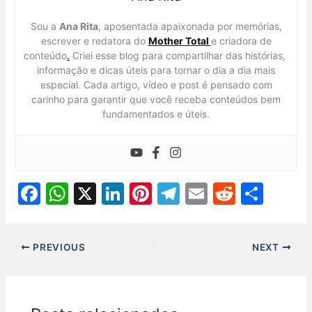
Sou a
Ana Rita
, aposentada apaixonada por memórias,
escrever e redatora do
Mother Total
e criadora de
conteúdo
.
Criei esse blog para compartilhar das histórias,
informação e dicas úteis para tornar o dia a dia mais
especial. Cada artigo, vídeo e post é pensado com
carinho para garantir que você receba conteúdos bem
fundamentados e úteis.
F
W
X
Li
Pi
T
E
R
S
a
h
n
nt
el
m
e
h
c
at
k
er
e
ai
d
ar
PREVIOUS
NEXT
e
s
e
e
gr
l
di
e
b
A
dI
st
a
t
o
p
n
m