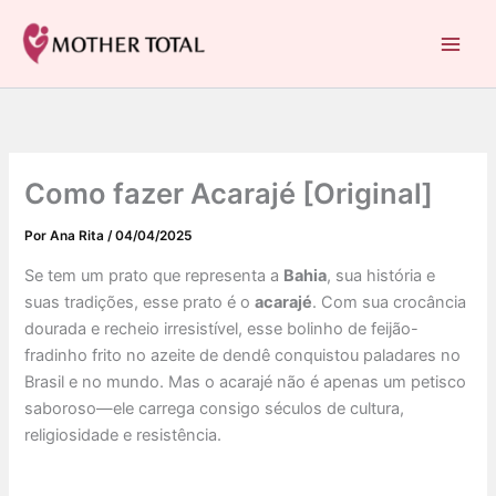
C
Ir
a
para
Mother Total: Receitas Fáceis, Saúde e Nostalgia
t
o
e
conteúdo
g
o
r
i
Como fazer Acarajé [Original]
a
s
Por
Ana Rita
/
04/04/2025
Se tem um prato que representa a
Bahia
, sua história e
suas tradições, esse prato é o
acarajé
. Com sua crocância
dourada e recheio irresistível, esse bolinho de feijão-
fradinho frito no azeite de dendê conquistou paladares no
Brasil e no mundo. Mas o acarajé não é apenas um petisco
saboroso—ele carrega consigo séculos de cultura,
religiosidade e resistência.