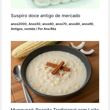
Suspiro doce antigo de mercado
anos2000
,
Anos50
,
anos60
,
anos70
,
anos80
,
anos90
,
Antigos
,
comida
/ Por
Ana Rita
Mungunzá: Receita Tradicional com Leite