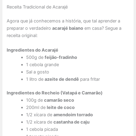
Receita Tradicional de Acarajé
Agora que já conhecemos a história, que tal aprender a
preparar o verdadeiro
acarajé baiano
em casa? Segue a
receita original:
Ingredientes do Acarajé
500g de
feijão-fradinho
1 cebola grande
Sal a gosto
1 litro de
azeite de dendê
para fritar
Ingredientes do Recheio (Vatapá e Camarão)
100g de
camarão seco
200ml de
leite de coco
1/2 xícara de
amendoim torrado
1/2 xícara de
castanha de caju
1 cebola picada