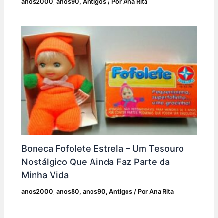
anos2000
,
anos90
,
Antigos
/ Por
Ana Rita
Boneca Fofolete Estrela – Um Tesouro
Nostálgico Que Ainda Faz Parte da
Minha Vida
anos2000
,
anos80
,
anos90
,
Antigos
/ Por
Ana Rita