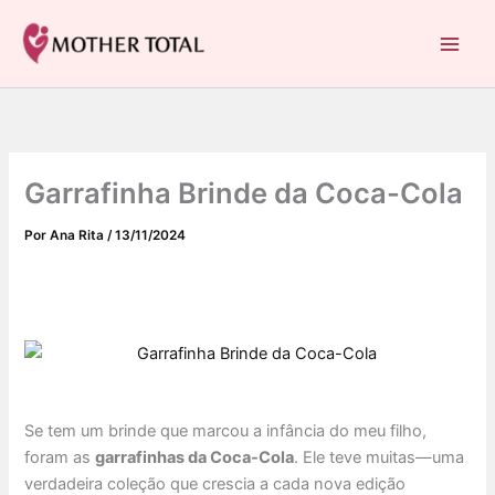
C
Ir
a
para
Mother Total: Receitas Fáceis, Saúde e Nostalgia
t
o
e
conteúdo
g
o
r
i
Garrafinha Brinde da Coca-Cola
a
s
Por
Ana Rita
/
13/11/2024
Se tem um brinde que marcou a infância do meu filho,
foram as
garrafinhas da Coca-Cola
. Ele teve muitas—uma
verdadeira coleção que crescia a cada nova edição