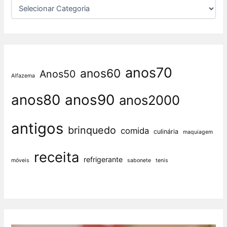
anos70
anos60
Anos50
Alfazema
anos80
anos90
anos2000
antigos
brinquedo
comida
culinária
maquiagem
receita
refrigerante
móveis
sabonete
tenis