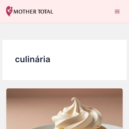
Ir
para
Mother Total: Receitas Fáceis, Saúde e Nostalgia
o
conteúdo
culinária