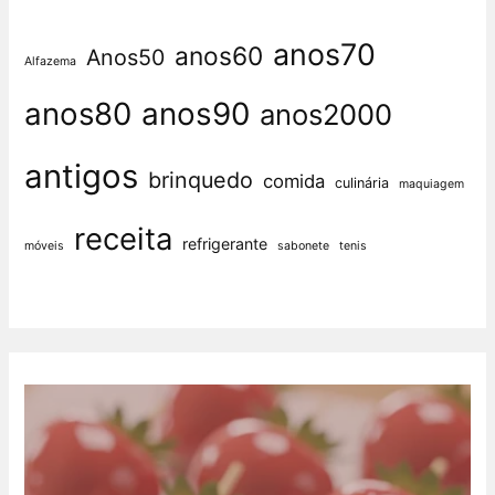
anos70
anos60
Anos50
Alfazema
anos80
anos90
anos2000
antigos
brinquedo
comida
culinária
maquiagem
receita
refrigerante
móveis
sabonete
tenis