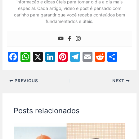
informação e dicas úteis para tornar o dia a dia mais
especial. Cada artigo, vídeo e post é pensado com
carinho para garantir que você receba conteúdos bem
fundamentados e úteis.
F
W
X
Li
Pi
T
E
R
S
a
h
n
nt
el
m
e
h
c
at
k
er
e
ai
d
ar
PREVIOUS
NEXT
e
s
e
e
gr
l
di
e
b
A
dI
st
a
t
o
p
n
m
Posts relacionados
o
p
k