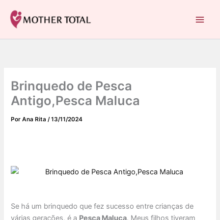
C
Ir
a
para
Mother Total: Receitas Fáceis, Saúde e Nostalgia
t
o
e
conteúdo
g
o
r
i
Brinquedo de Pesca
a
s
Antigo,Pesca Maluca
Por
Ana Rita
/
13/11/2024
Se há um brinquedo que fez sucesso entre crianças de
várias gerações, é a
Pesca Maluca
. Meus filhos tiveram