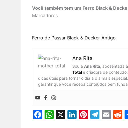
Você também tem um Ferro Black & Decker
Marcadores
Ferro de Passar Black & Decker Antigo
Ana Rita
Sou a
Ana Rita
, aposentada 
Total
e criadora de conteúdo
.
dicas úteis para tornar o dia a dia mais especi
garantir que você receba conteúdos bem funda
F
W
X
Li
Pi
T
E
R
a
h
n
nt
el
m
e