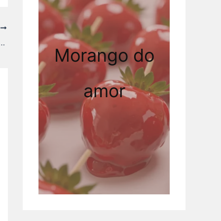
T
coa de Colher com Brigadeiro – Fácil
Morango do
amor