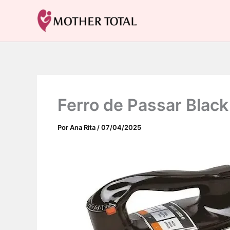
Ir
para
Mother Total: Receitas Fáceis, Saúde e Nostalgia
o
conteúdo
Ferro de Passar Black
Por
Ana Rita
/
07/04/2025