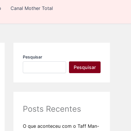
C
o
Canal Mother Total
a
t
e
g
o
r
i
a
s
Pesquisar
Pesquisar
Posts Recentes
O que aconteceu com o Taff Man-