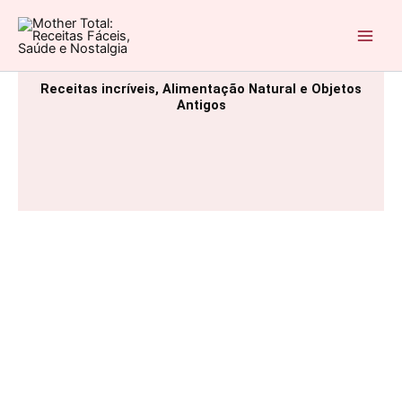
Ir
para
Mother Total: Receitas Fáceis, Saúde e Nostalgia
o
conteúdo
Receitas incríveis, Alimentação Natural e Objetos
Antigos