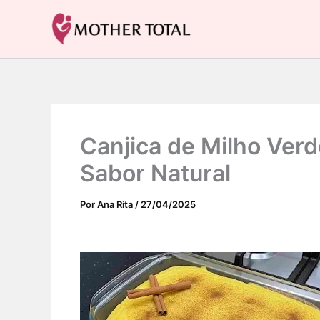
Ir
para
Mother Total: Receitas Fáceis, Saúde e Nostalgia
o
conteúdo
Canjica de Milho Verd
Sabor Natural
Por
Ana Rita
/
27/04/2025