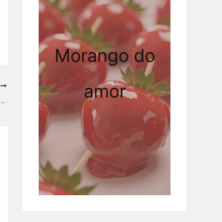
Morango do
amor
T
 Moleque Tradicional – Receita Fácil