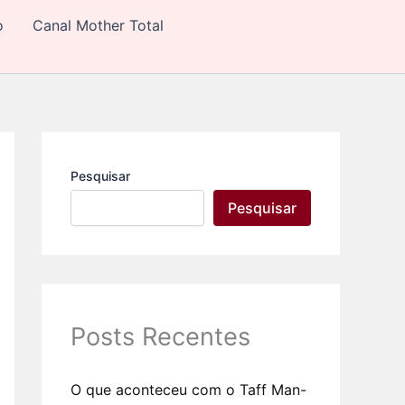
C
o
Canal Mother Total
a
t
e
g
o
r
i
a
s
Pesquisar
Pesquisar
Posts Recentes
O que aconteceu com o Taff Man-