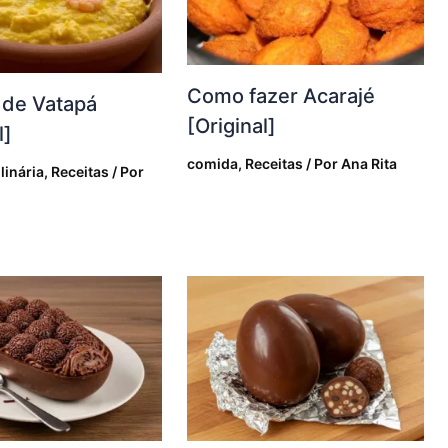
Como fazer Acarajé
 de Vatapá
[Original]
l]
comida
,
Receitas
/ Por
Ana Rita
linária
,
Receitas
/ Por