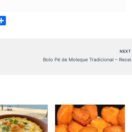
S
h
ar
i
e
NEX
Bolo Pé de