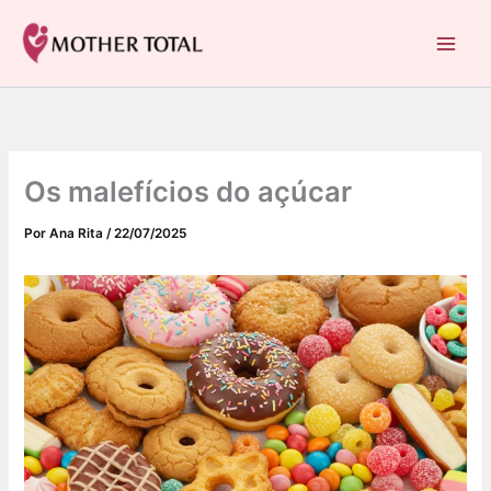
C
Ir
a
para
Mother Total: Receitas Fáceis, Saúde e Nostalgia
t
o
e
conteúdo
g
o
r
i
Os malefícios do açúcar
a
s
Por
Ana Rita
/
22/07/2025