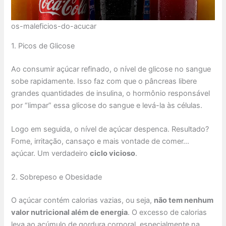
os-maleficios-do-acucar
1. Picos de Glicose
Ao consumir açúcar refinado, o nível de glicose no sangue
sobe rapidamente. Isso faz com que o pâncreas libere
grandes quantidades de insulina, o hormônio responsável
por “limpar” essa glicose do sangue e levá-la às células.
Logo em seguida, o nível de açúcar despenca. Resultado?
Fome, irritação, cansaço e mais vontade de comer…
açúcar. Um verdadeiro
ciclo vicioso
.
2. Sobrepeso e Obesidade
O açúcar contém calorias vazias, ou seja,
não tem nenhum
valor nutricional além de energia
. O excesso de calorias
leva ao acúmulo de gordura corporal, especialmente na