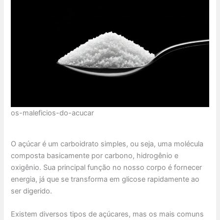
os-maleficios-do-acucar
O açúcar é um carboidrato simples, ou seja, uma molécula
composta basicamente por carbono, hidrogênio e
oxigênio. Sua principal função no nosso corpo é fornecer
energia, já que se transforma em glicose rapidamente ao
ser digerido.
Existem diversos tipos de açúcares, mas os mais comuns