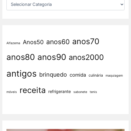
anos70
anos60
Anos50
Alfazema
anos80
anos90
anos2000
antigos
brinquedo
comida
culinária
maquiagem
receita
refrigerante
móveis
sabonete
tenis