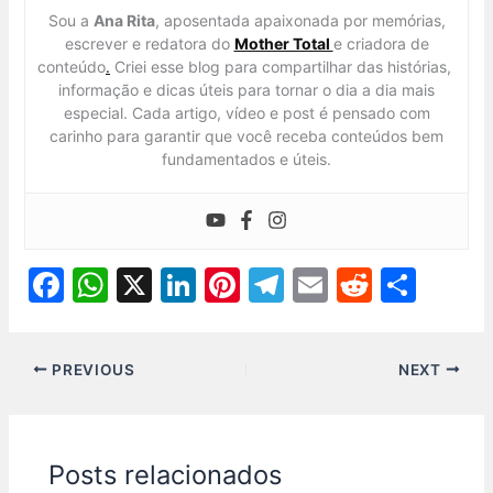
Sou a
Ana Rita
, aposentada apaixonada por memórias,
escrever e redatora do
Mother Total
e criadora de
conteúdo
.
Criei esse blog para compartilhar das histórias,
informação e dicas úteis para tornar o dia a dia mais
especial. Cada artigo, vídeo e post é pensado com
carinho para garantir que você receba conteúdos bem
fundamentados e úteis.
F
W
X
Li
Pi
T
E
R
S
a
h
n
nt
el
m
e
h
c
at
k
er
e
ai
d
ar
PREVIOUS
NEXT
e
s
e
e
gr
l
di
e
b
A
dI
st
a
t
o
p
n
m
Posts relacionados