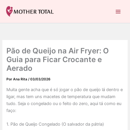
C
Ir
a
para
Mother Total: Receitas Fáceis, Saúde e Nostalgia
t
o
e
conteúdo
g
o
r
i
Pão de Queijo na Air Fryer: O
a
s
Guia para Ficar Crocante e
Aerado
Por
Ana Rita
/
03/03/2026
Muita gente acha que é só jogar o pão de queijo lá dentro e
ligar, mas tem uns macetes de temperatura que mudam
tudo. Seja o congelado ou o feito do zero, aqui tá como eu
faço:
1. Pão de Queijo Congelado (O salvador da pátria)