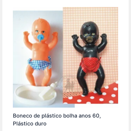
o
p
k
Boneco de plástico bolha anos 60,
Plástico duro