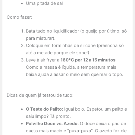
Uma pitada de sal
Como fazer:
Bata tudo no liquidificador (o queijo por último, só
para misturar).
Coloque em forminhas de silicone (preencha só
até a metade porque ele sobe!).
Leve à air fryer a
160°C por 12 a 15 minutos
.
Como a massa é líquida, a temperatura mais
baixa ajuda a assar o meio sem queimar o topo.
Dicas de quem já testou de tudo:
O Teste do Palito:
Igual bolo. Espetou um palito e
saiu limpo? Tá pronto.
Polvilho Doce vs. Azedo:
O doce deixa o pão de
queijo mais macio e “puxa-puxa”. O azedo faz ele