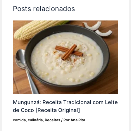
o
p
n
m
Posts relacionados
o
p
k
Mungunzá: Receita Tradicional com Leite
de Coco [Receita Original]
comida
,
culinária
,
Receitas
/ Por
Ana Rita