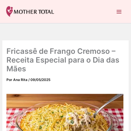
C
Ir
a
para
Mother Total: Receitas Fáceis, Saúde e Nostalgia
t
o
e
conteúdo
g
o
r
i
Fricassê de Frango Cremoso –
a
s
Receita Especial para o Dia das
Mães
Por
Ana Rita
/
09/05/2025