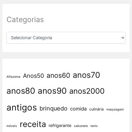
Categorias
anos70
anos60
Anos50
Alfazema
anos80
anos90
anos2000
antigos
brinquedo
comida
culinária
maquiagem
receita
refrigerante
móveis
sabonete
tenis