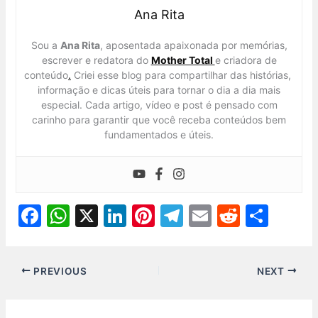
Ana Rita
Sou a
Ana Rita
, aposentada apaixonada por memórias,
escrever e redatora do
Mother Total
e criadora de
conteúdo
.
Criei esse blog para compartilhar das histórias,
informação e dicas úteis para tornar o dia a dia mais
especial. Cada artigo, vídeo e post é pensado com
carinho para garantir que você receba conteúdos bem
fundamentados e úteis.
F
W
X
Li
Pi
T
E
R
S
a
h
n
nt
el
m
e
h
c
at
k
er
e
ai
d
ar
PREVIOUS
NEXT
e
s
e
e
gr
l
di
e
b
A
dI
st
a
t