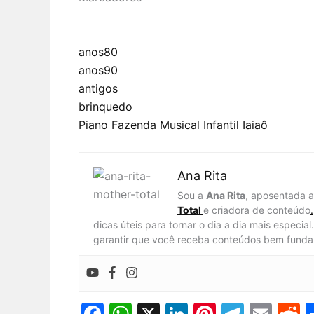
anos80
anos90
antigos
brinquedo
Piano Fazenda Musical Infantil Iaiaô
Ana Rita
Sou a
Ana Rita
, aposentada 
Total
e criadora de conteúdo
.
dicas úteis para tornar o dia a dia mais especi
garantir que você receba conteúdos bem funda
F
W
X
Li
Pi
T
E
R