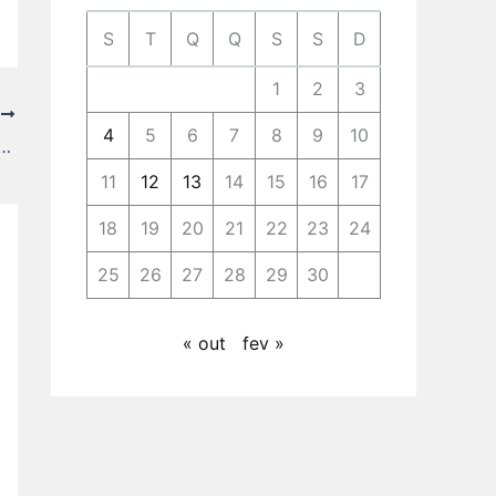
S
T
Q
Q
S
S
D
1
2
3
T
4
5
6
7
8
9
10
plástico bolha anos 60, Plástico duro
11
12
13
14
15
16
17
18
19
20
21
22
23
24
25
26
27
28
29
30
« out
fev »