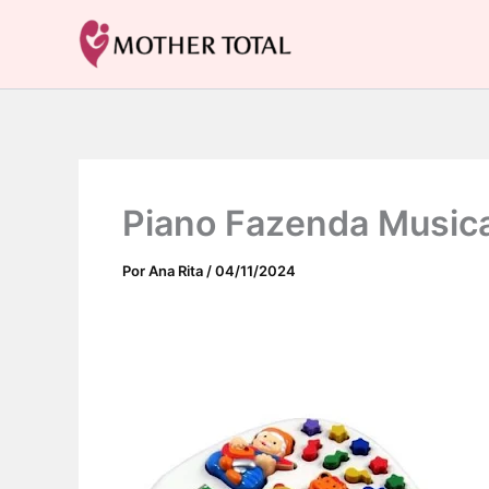
Ir
para
Mother Total: Receitas Fáceis, Saúde e Nostalgia
o
conteúdo
Piano Fazenda Musical 
Por
Ana Rita
/
04/11/2024