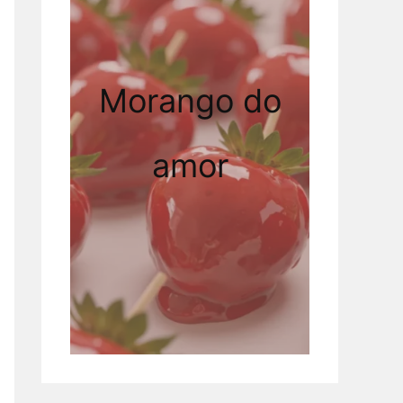
Morango do
amor