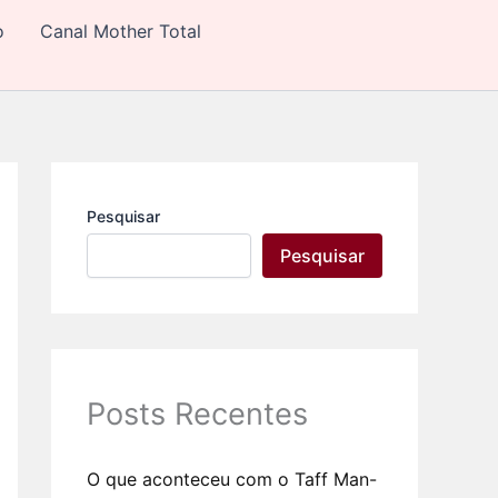
C
o
Canal Mother Total
a
t
e
g
o
r
i
a
s
Pesquisar
Pesquisar
Posts Recentes
O que aconteceu com o Taff Man-