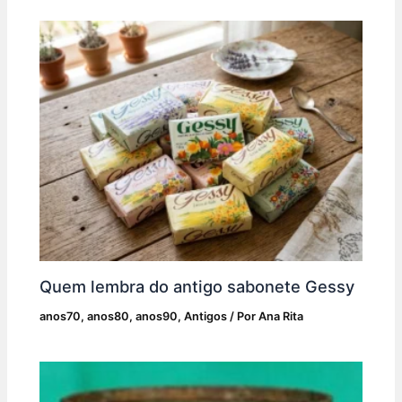
o
p
k
Quem lembra do antigo sabonete Gessy
anos70
,
anos80
,
anos90
,
Antigos
/ Por
Ana Rita