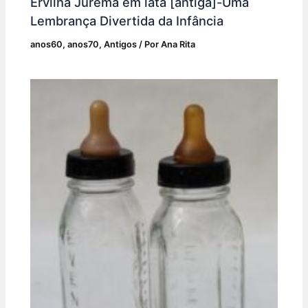
Ervilha Jurema em lata [antiga]-Uma
Lembrança Divertida da Infância
anos60
,
anos70
,
Antigos
/ Por
Ana Rita