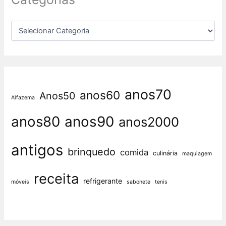
anos70
anos60
Anos50
Alfazema
anos80
anos90
anos2000
antigos
brinquedo
comida
culinária
maquiagem
receita
refrigerante
móveis
sabonete
tenis