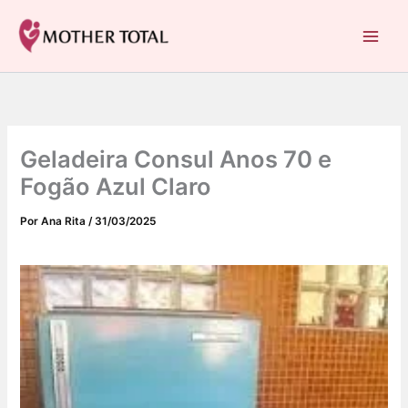
C
Ir
a
para
Mother Total: Receitas Fáceis, Saúde e Nostalgia
t
o
e
conteúdo
g
o
r
i
Geladeira Consul Anos 70 e
a
s
Fogão Azul Claro
Por
Ana Rita
/
31/03/2025