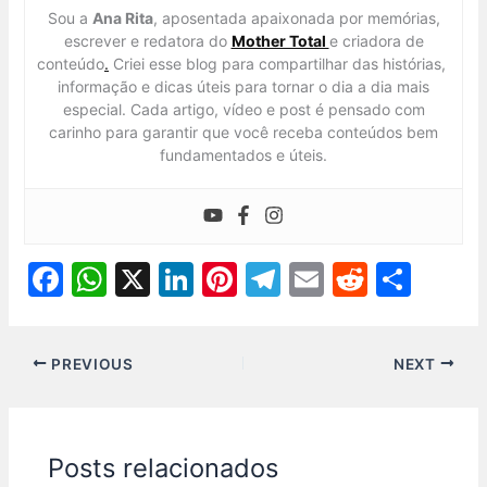
Sou a
Ana Rita
, aposentada apaixonada por memórias,
escrever e redatora do
Mother Total
e criadora de
conteúdo
.
Criei esse blog para compartilhar das histórias,
informação e dicas úteis para tornar o dia a dia mais
especial. Cada artigo, vídeo e post é pensado com
carinho para garantir que você receba conteúdos bem
fundamentados e úteis.
F
W
X
Li
Pi
T
E
R
S
a
h
n
nt
el
m
e
h
c
at
k
er
e
ai
d
ar
PREVIOUS
NEXT
e
s
e
e
gr
l
di
e
b
A
dI
st
a
t
o
p
n
m
Posts relacionados