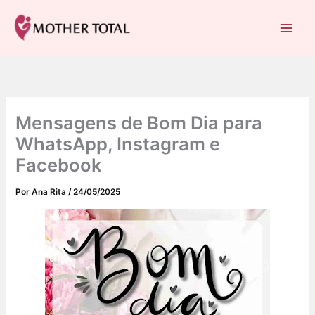
C
Ir
a
para
Mother Total: Receitas Fáceis, Saúde e Nostalgia
t
o
e
conteúdo
g
o
r
i
Mensagens de Bom Dia para
a
s
WhatsApp, Instagram e
Facebook
Por
Ana Rita
/
24/05/2025