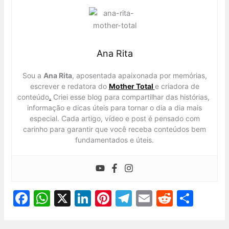
Ana Rita
Sou a
Ana Rita
, aposentada apaixonada por memórias,
escrever e redatora do
Mother Total
e criadora de
conteúdo
.
Criei esse blog para compartilhar das histórias,
informação e dicas úteis para tornar o dia a dia mais
especial. Cada artigo, vídeo e post é pensado com
carinho para garantir que você receba conteúdos bem
fundamentados e úteis.
F
W
X
Li
Pi
T
E
R
S
a
h
n
nt
el
m
e
h