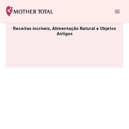
Ir
para
Mother Total: Receitas Fáceis, Saúde e Nostalgia
o
conteúdo
Receitas incríveis, Alimentação Natural e Objetos
Antigos