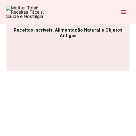
Ir
para
Mother Total: Receitas Fáceis, Saúde e Nostalgia
o
conteúdo
Receitas incríveis, Alimentação Natural e Objetos
Antigos