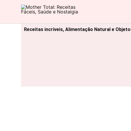
Ir
para
Mother Total: Receitas Fáceis, Saúde e Nostalgia
o
conteúdo
Receitas incríveis, Alimentação Natural e Objet