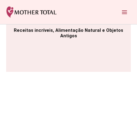
Ir
para
Mother Total: Receitas Fáceis, Saúde e Nostalgia
o
conteúdo
Receitas incríveis, Alimentação Natural e Objetos
Antigos