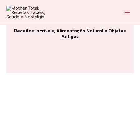
Ir
para
Mother Total: Receitas Fáceis, Saúde e Nostalgia
o
conteúdo
Receitas incríveis, Alimentação Natural e Objetos
Antigos