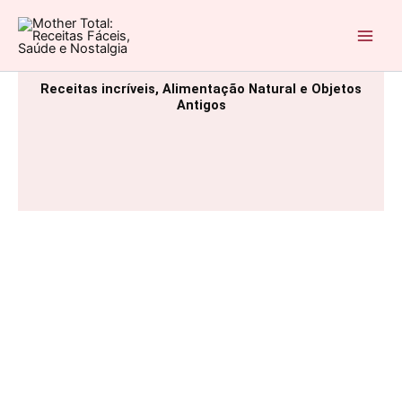
Ir
para
Mother Total: Receitas Fáceis, Saúde e Nostalgia
o
conteúdo
Receitas incríveis, Alimentação Natural e Objetos
Antigos