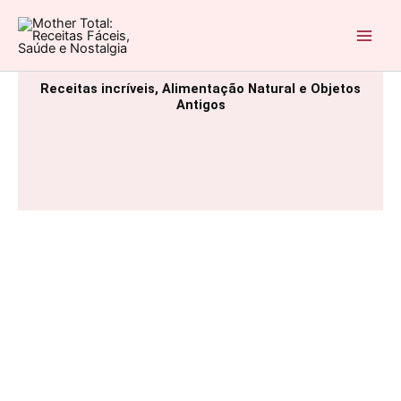
Ir
para
Mother Total: Receitas Fáceis, Saúde e Nostalgia
o
conteúdo
Receitas incríveis, Alimentação Natural e Objetos
Antigos