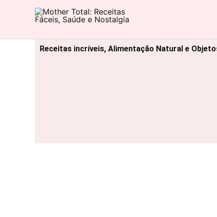
Ir
para
Mother Total: Receitas Fáceis, Saúde e Nostalgia
o
conteúdo
Receitas incríveis, Alimentação Natural e Objet