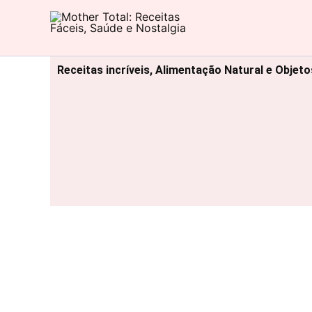
Ir
para
Mother Total: Receitas Fáceis, Saúde e Nostalgia
o
conteúdo
Receitas incríveis, Alimentação Natural e Objet