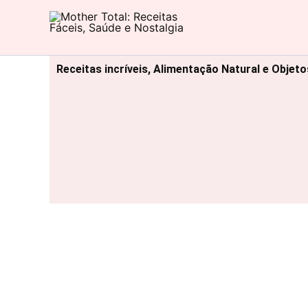
Ir
para
Mother Total: Receitas Fáceis, Saúde e Nostalgia
o
conteúdo
Receitas incríveis, Alimentação Natural e Objet