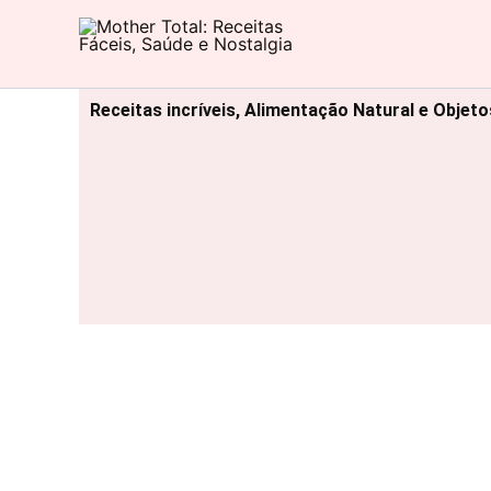
Ir
para
Mother Total: Receitas Fáceis, Saúde e Nostalgia
o
conteúdo
Receitas incríveis, Alimentação Natural e Objet