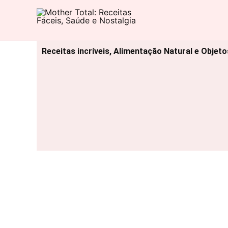
Ir
para
Mother Total: Receitas Fáceis, Saúde e Nostalgia
o
conteúdo
Receitas incríveis, Alimentação Natural e Objet