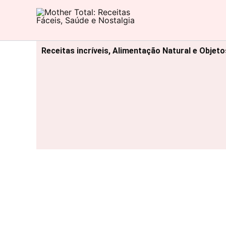
Ir
para
Mother Total: Receitas Fáceis, Saúde e Nostalgia
o
conteúdo
Receitas incríveis, Alimentação Natural e Objet