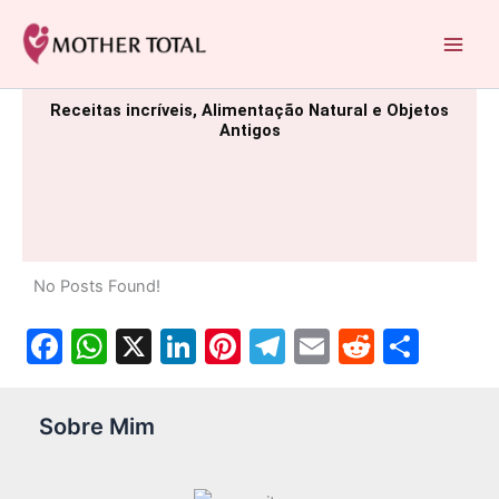
Ir
para
Mother Total: Receitas Fáceis, Saúde e Nostalgia
o
conteúdo
Receitas incríveis, Alimentação Natural e Objetos
Antigos
No Posts Found!
Facebook
WhatsApp
X
LinkedIn
Pinterest
Telegram
Email
Reddit
Shar
Sobre Mim