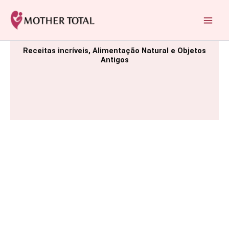
Ir
para
Mother Total: Receitas Fáceis, Saúde e Nostalgia
o
conteúdo
Receitas incríveis, Alimentação Natural e Objetos
Antigos