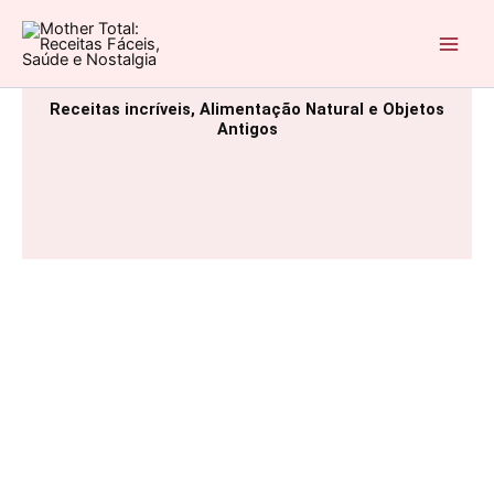
Ir
para
Mother Total: Receitas Fáceis, Saúde e Nostalgia
o
conteúdo
Receitas incríveis, Alimentação Natural e Objetos
Antigos